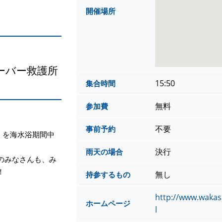
開催場所
ーバー救護所
15:50
集合時間
無料
参加費
不要
事前予約
!」を海水浴期間中
決行
雨天の場合
のみなさんも、み
！
無し
持参するもの
http://www.wakas
ホームページ
l