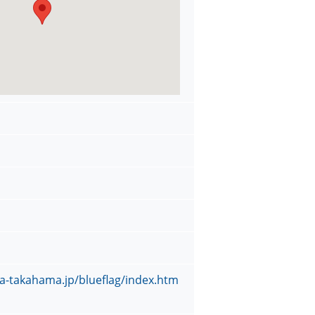
a-takahama.jp/blueflag/index.htm