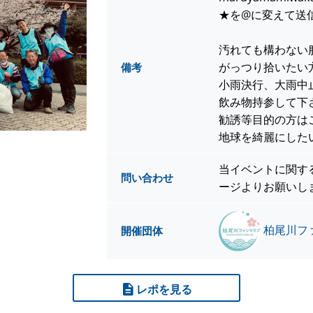
★を@に変えて送
汚れても構わない
がっつり拾いたい
備考
小雨決行、大雨中
飲み物持参して下
勧誘等目的の方は
地球を綺麗にした
当イベントに関す
問い合わせ
ージよりお願いし
柏尾川フ
開催団体
レポを見る