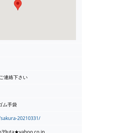
でご連絡下さい
ゴム手袋
p/sakura-20210331/
39uta★yahoo.co.jp