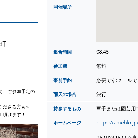
開催場所
町
08:45
集合時間
無料
参加費
必要です:メール
事前予約
で、ご参加予定の
決行
雨天の場合
くださる方も✨
軍手または園芸用
持参するもの
加頂けます！
https://ameblo.j
ホームページ
maruyamamiwako