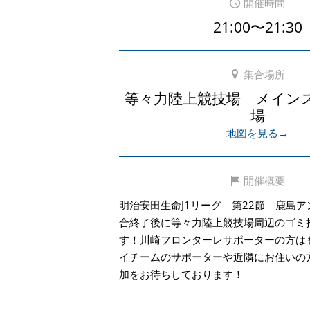
開催時間
21:00〜21:30
集合場所
等々力陸上競技場 メイン
場
地図を見る→
開催概要
明治安田生命J1リーグ 第22節 鹿島
合終了後に等々力陸上競技場周辺のゴミ
す！川崎フロンターレサポーターの方は
イチームのサポーターや近隣にお住いの
加をお待ちしております！