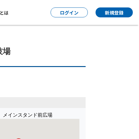
P とは
ログイン
新規登録
技場
 メインスタンド前広場