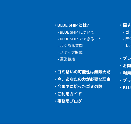
BLUE SHIP とは?
探
BLUE SHIP について
ゴ
BLUE SHIP でできること
団
よくある質問
レ
メディア掲載
プ
運営組織
お
ゴミ拾いの可能性は無限大だ
利
今、あなたの力が必要な理由
プ
今までに拾ったゴミの数
BL
ご利用ガイド
事務局ブログ