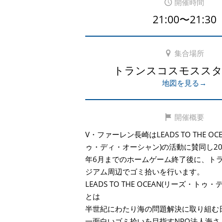
開催時間
21:00〜21:30
集合場所
トランスコスモスス
地図を見る→
開催概要
V・ファーレン長崎はLEADS TO THE O
ゥ・ディ・オーシャン)の活動に賛同し201
年6月までのホームゲーム終了後に、ト
ジアム周辺でゴミ拾いを行います。
LEADS TO THE OCEAN(リーズ・ト
とは
半世紀にわたり海の問題解決に取り組む
一面白いゴミ拾いを目指すNPO法人海さ