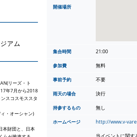
開催場所
タジアム
21:00
集合時間
無料
参加費
不要
事前予約
CEAN(リーズ・ト
7年7月から2018
決行
雨天の場合
ランスコスモススタ
無し
持参するもの
ゥ・ディ・オーシャン)
http://www.v-var
ホームページ
日本財団と、日本
当イベントに関す
くらが推進する、