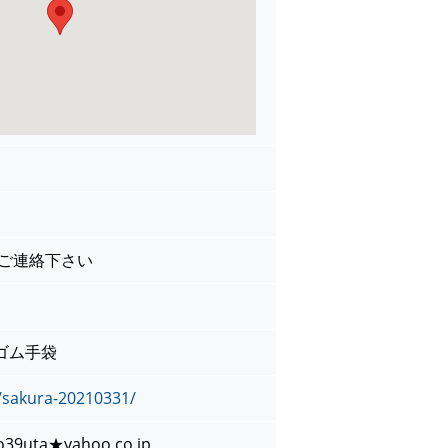
でご連絡下さい
ゴム手袋
p/sakura-20210331/
39uta★yahoo.co.jp