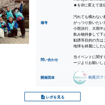
★を@に変えて送
汚れても構わない
がっつり拾いたい
備考
小雨決行、大雨中
飲み物持参して下
勧誘等目的の方は
地球を綺麗にした
当イベントに関す
問い合わせ
ージよりお願いし
柏尾川フ
開催団体
レポを見る