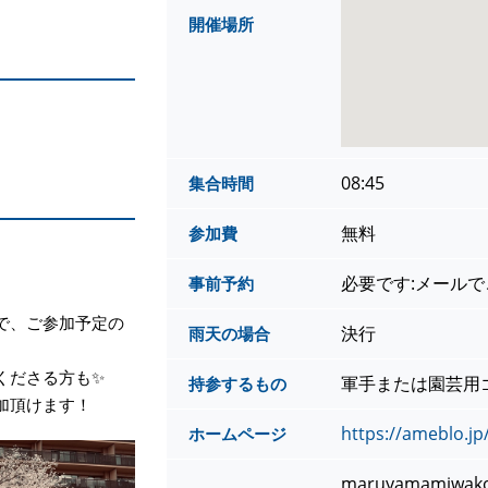
開催場所
08:45
集合時間
無料
参加費
必要です:メール
事前予約
で、ご参加予定の
決行
雨天の場合
くださる方も✨
軍手または園芸用
持参するもの
加頂けます！
https://ameblo.j
ホームページ
maruyamamiwako