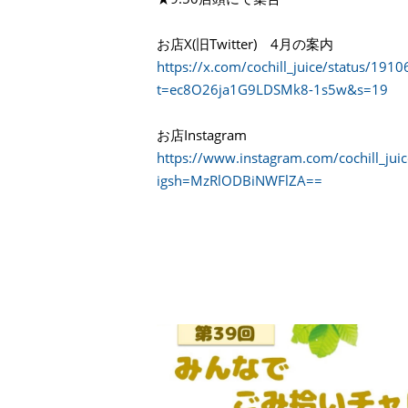
お店X(旧Twitter) 4月の案内
https://x.com/cochill_juice/status/1
t=ec8O26ja1G9LDSMk8-1s5w&s=19
お店Instagram
https://www.instagram.com/cochill_juic
igsh=MzRlODBiNWFlZA==