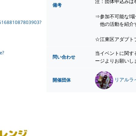
注：団体申込みは
備考
⇒参加不可能な!場
910616881087803903?
他の活動を紹介
☆江東区アダプト
e?
当イベントに関す
問い合わせ
ージよりお願いし
リアルラ
開催団体