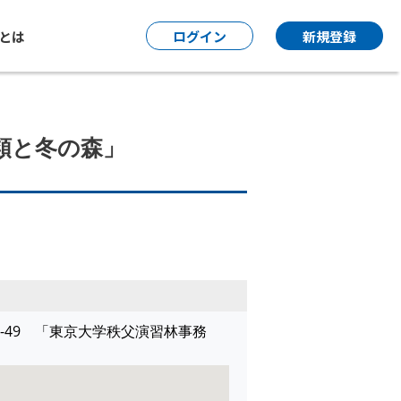
P とは
ログイン
新規登録
類と冬の森」
1-49 「東京大学秩父演習林事務