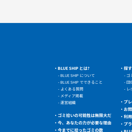
BLUE SHIP とは?
探
BLUE SHIP について
ゴ
BLUE SHIP でできること
団
よくある質問
レ
メディア掲載
プ
運営組織
お
ゴミ拾いの可能性は無限大だ
利
今、あなたの力が必要な理由
プ
今までに拾ったゴミの数
BL