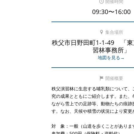
開催時間
09:30〜16:00
集合場所
秩父市日野田町1-1-49 「
習林事務所」
地図を見る→
開催概要
秩父演習林に生息する哺乳類について、
究の成果とともにご紹介します。また、
ながら雪上での足跡等、動物たちの痕跡
す。なお、天候や積雪の状況により変更
対 象：一般（山道を歩くことがありま
参加費：500円（保険料・資料代）