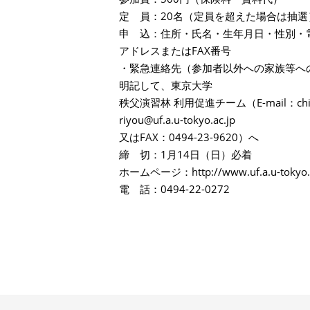
定 員：20名（定員を超えた場合は抽選
申 込：住所・氏名・生年月日・性別・
アドレスまたはFAX番号
・緊急連絡先（参加者以外への家族等へ
明記して、東京大学
秩父演習林 利用促進チーム（E-mail：chic
riyou@uf.a.u-tokyo.ac.jp
又はFAX：0494-23-9620）へ
締 切：1月14日（日）必着
ホームページ：http://www.uf.a.u-tokyo.ac
電 話：0494-22-0272