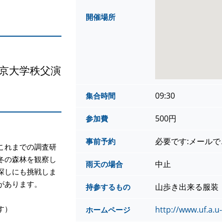
開催場所
東京大学秩父演
09:30
集合時間
500円
参加費
必要です:メール
事前予約
これまでの調査研
冬の森林を観察し
中止
雨天の場合
探しにも挑戦しま
があります。
山歩き出来る服装
持参するもの
す）
http://www.uf.a.u-
ホームページ