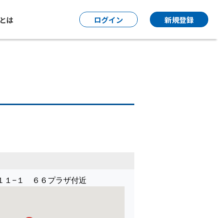
P とは
ログイン
新規登録
１１−１ ６６プラザ付近