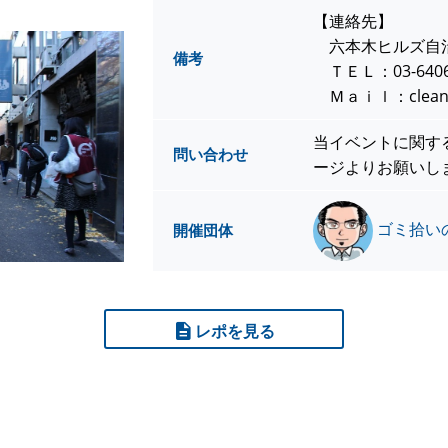
【連絡先】
六本木ヒルズ自
備考
ＴＥＬ：03-64064
Ｍａｉｌ：cleanup
当イベントに関す
問い合わせ
ージよりお願いし
ゴミ拾いの旅人
開催団体
レポを見る