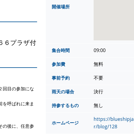
開催場所
６６プラザ付
09:00
集合時間
無料
参加費
不要
事前予約
２回目の参加にな
決行
雨天の場合
前を呼ばれに来ま
無し
持参するもの
https://blueshipj
ホームページ
その後に、任意参
r/blog/128