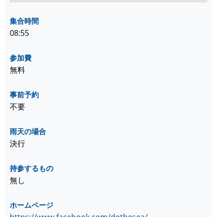
集合時間
08:55
参加費
無料
事前予約
不要
雨天の場合
決行
持参するもの
無し
ホームページ