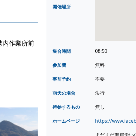
開催場所
港内作業所前
08:50
集合時間
無料
参加費
不要
事前予約
決行
雨天の場合
無し
持参するもの
https://www.face
ホームページ
まだまだ海岸沿い