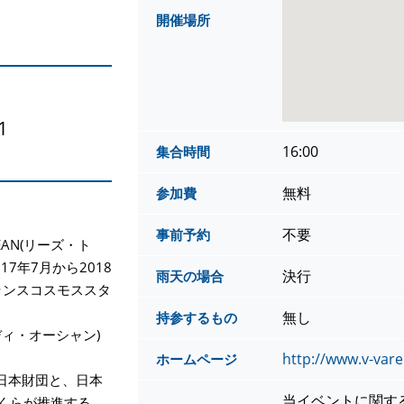
開催場所
1
16:00
集合時間
無料
参加費
不要
事前予約
CEAN(リーズ・ト
7年7月から2018
決行
雨天の場合
ランスコスモススタ
無し
持参するもの
ゥ・ディ・オーシャン)
http://www.v-var
ホームページ
日本財団と、日本
当イベントに関す
くらが推進する、