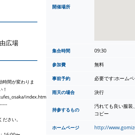
開催場所
由広場
09:30
集合時間
無料
参加費
必要です:ホーム
事前予約
動時間が変わりま
い！
決行
雨天の場合
kufes_osaka/index.html
-----
汚れても良い服装
持参するもの
コピー
ください。
http://www.gomiz
ホームページ
：16:00〜