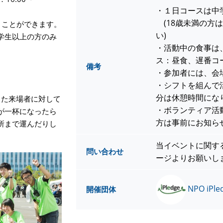
・１日コースは中
(18歳未満の方
くことができます。
い)
学生以上の方のみ
・活動中の食事は
ス：昼食、遅番コ
備考
・参加者には、会
・シフトを組んで
分は休憩時間にな
きた来場者に対して
・ボランティア活
が一杯になったら
方は事前にお知ら
所まで運んだりし
当イベントに関す
問い合わせ
ージよりお願いし
NPO i
開催団体