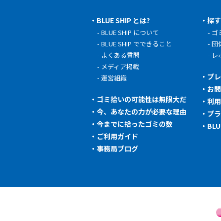
BLUE SHIP とは?
探
BLUE SHIP について
ゴ
BLUE SHIP でできること
団
よくある質問
レ
メディア掲載
プ
運営組織
お
ゴミ拾いの可能性は無限大だ
利
今、あなたの力が必要な理由
プ
今までに拾ったゴミの数
BL
ご利用ガイド
事務局ブログ