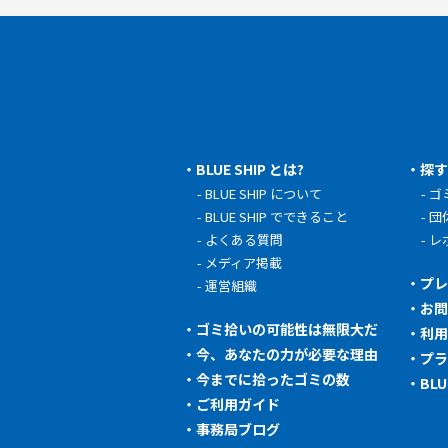
BLUE SHIP とは?
探
BLUE SHIP について
ゴ
BLUE SHIP でできること
団
よくある質問
レ
メディア掲載
プ
運営組織
お
ゴミ拾いの可能性は無限大だ
利
今、あなたの力が必要な理由
プ
今までに拾ったゴミの数
BL
ご利用ガイド
事務局ブログ