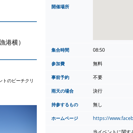
開催場所
漁港横）
08:50
集合時間
無料
参加費
不要
事前予約
ントのビーチクリ
決行
雨天の場合
無し
持参するもの
https://www.face
ホームページ
当イベントに関す