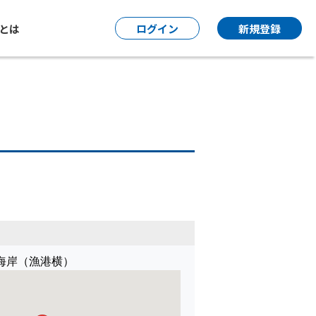
P とは
ログイン
新規登録
海岸（漁港横）