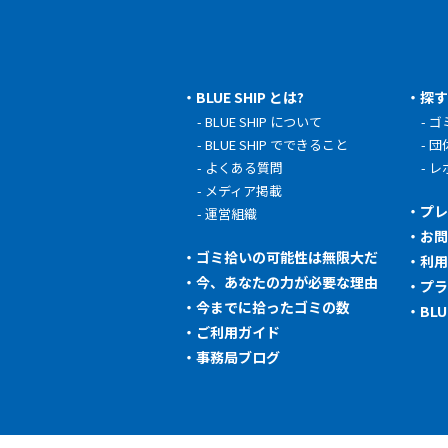
BLUE SHIP とは?
探
BLUE SHIP について
ゴ
BLUE SHIP でできること
団
よくある質問
レ
メディア掲載
プ
運営組織
お
ゴミ拾いの可能性は無限大だ
利
今、あなたの力が必要な理由
プ
今までに拾ったゴミの数
BL
ご利用ガイド
事務局ブログ