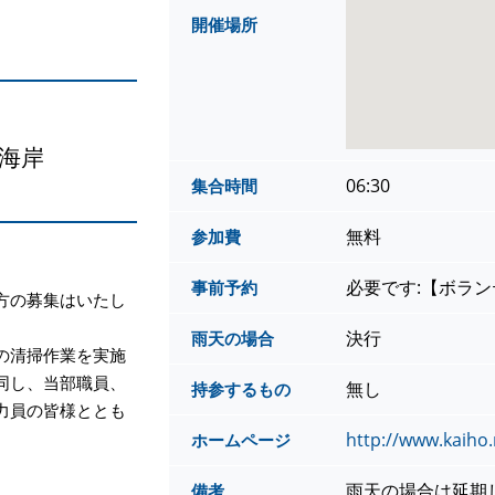
開催場所
海岸
06:30
集合時間
無料
参加費
必要です:【ボラ
事前予約
方の募集はいたし
決行
雨天の場合
の清掃作業を実施
同し、当部職員、
無し
持参するもの
力員の皆様ととも
http://www.kaiho.m
ホームページ
雨天の場合は延期
備考