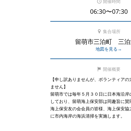
開催時間
06:30〜07:30
集合場所
留萌市三泊町 三泊
地図を見る→
開催概要
【申し訳ありませんが、ボランティアの
ません】
留萌市では毎年５月３０日に日本海沿岸
しており、留萌海上保安部は同趣旨に賛
海上保安友の会会員の皆様、海上保安協
に市内海岸の海浜清掃を実施します。