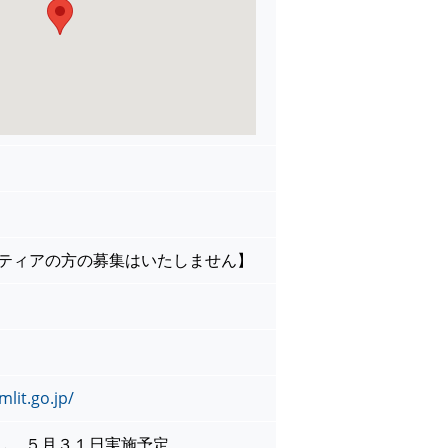
ンティアの方の募集はいたしません】
lit.go.jp/
し、５月３１日実施予定。