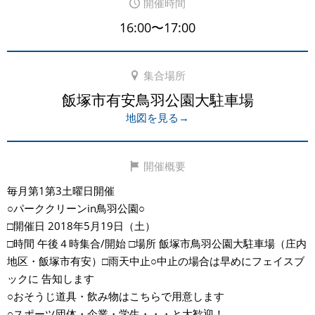
開催時間
16:00〜17:00
集合場所
飯塚市有安鳥羽公園大駐車場
地図を見る→
開催概要
毎月第1第3土曜日開催
○パーククリーンin鳥羽公園○
□開催日 2018年5月19日（土）
□時間 午後４時集合/開始 □場所 飯塚市鳥羽公園大駐車場（庄内
地区・飯塚市有安）□雨天中止○中止の場合は早めにフェイスブ
ックに 告知します
○おそうじ道具・飲み物はこちらで用意します
○スポーツ団体・企業・学生・・・と大歓迎！