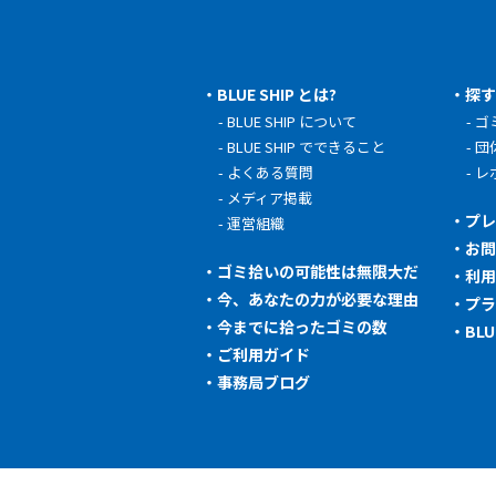
BLUE SHIP とは?
探
BLUE SHIP について
ゴ
BLUE SHIP でできること
団
よくある質問
レ
メディア掲載
プ
運営組織
お
ゴミ拾いの可能性は無限大だ
利
今、あなたの力が必要な理由
プ
今までに拾ったゴミの数
BL
ご利用ガイド
事務局ブログ