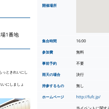
開催場所
場1番地
16:00
集合時間
無料
参加費
不要
事前予約
もっときれいにし
決行
雨天の場合
れいにしましょ
無し
持参するもの
。
http://fufc.jp/
ホームページ
当イベントに関す