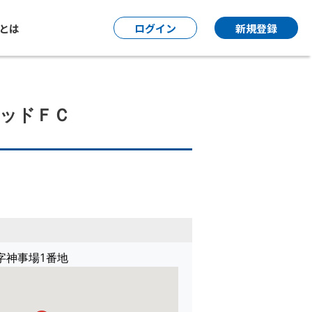
P とは
ログイン
新規登録
イテッドＦＣ
字神事場1番地