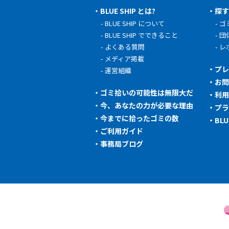
BLUE SHIP とは?
探
BLUE SHIP について
ゴ
BLUE SHIP でできること
団
よくある質問
レ
メディア掲載
プ
運営組織
お
ゴミ拾いの可能性は無限大だ
利
今、あなたの力が必要な理由
プ
今までに拾ったゴミの数
BL
ご利用ガイド
事務局ブログ