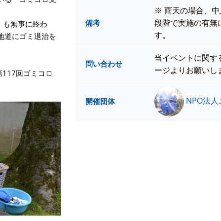
※ 雨天の場合、中
段階で実施の有無
備考
」も無事に終わ
す。
地道にゴミ退治を
当イベントに関す
問い合わせ
ージよりお願いし
第117回ゴミコロ
NPO法
開催団体