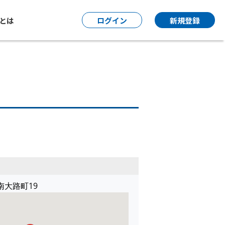
P とは
ログイン
新規登録
大路町19