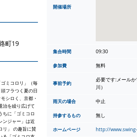
開催場所
路町19
09:30
集合時間
無料
参加費
必要です:メール
「ゴミコロリ」（毎
事前予約
川）
、頭フラつく夏の日
オモシロく、京都・
中止
雨天の場合
退治を繰り広げて
うちに「ゴミコロ
無し
持参するもの
レンジャー」は近
ロリ」 の趣旨に賛
http://www.swing
ホームページ
いる「ゴミコロ支