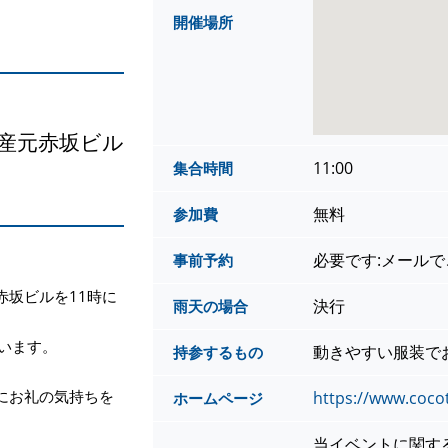
開催場所
動産元赤坂ビル
11:00
集合時間
無料
参加費
必要です:メール
事前予約
赤坂ビルを11時に
決行
雨天の場合
います。
動きやすい服装で
持参するもの
にお礼の気持ちを
https://www.cocot
ホームページ
当イベントに関す