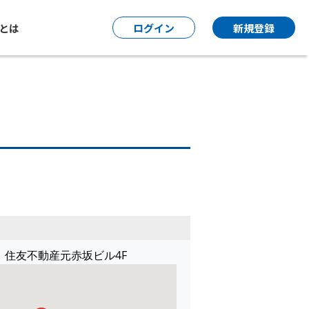
P とは
ログイン
新規登録
2 住友不動産元赤坂ビル4F