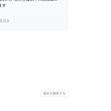
ます
ココト