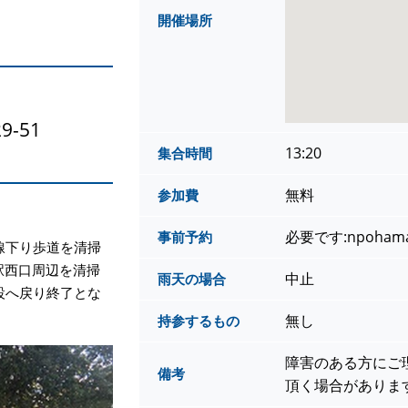
開催場所
-51
13:20
集合時間
無料
参加費
必要です:npohama2
事前予約
線下り歩道を清掃
駅西口周辺を清掃
中止
雨天の場合
設へ戻り終了とな
無し
持参するもの
障害のある方にご
備考
頂く場合がありま