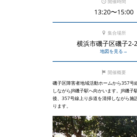
開催時間
13:20〜15:00
集合場所
横浜市磯子区磯子2-29
地図を見る→
開催概要
磯子区障害者地域活動ホームから357号
しながらJR磯子駅へ向かいます。JR磯子
後、357号線上り歩道を清掃しながら施
ります。