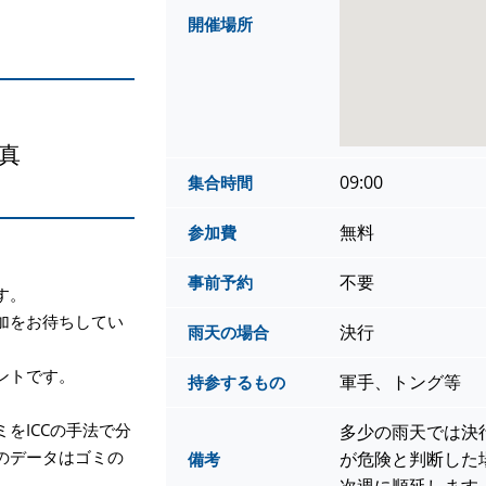
開催場所
真
09:00
集合時間
無料
参加費
不要
事前予約
す。
加をお待ちしてい
決行
雨天の場合
ントです。
軍手、トング等
持参するもの
をICCの手法で分
多少の雨天では決
のデータはゴミの
が危険と判断した
備考