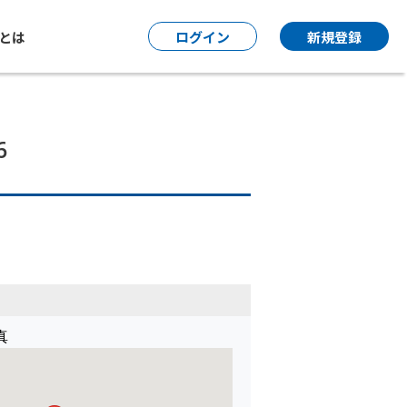
P とは
ログイン
新規登録
6
真