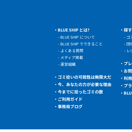
BLUE SHIP とは?
探
BLUE SHIP について
ゴ
BLUE SHIP でできること
団
よくある質問
レ
メディア掲載
プ
運営組織
お
ゴミ拾いの可能性は無限大だ
利
今、あなたの力が必要な理由
プ
今までに拾ったゴミの数
BL
ご利用ガイド
事務局ブログ