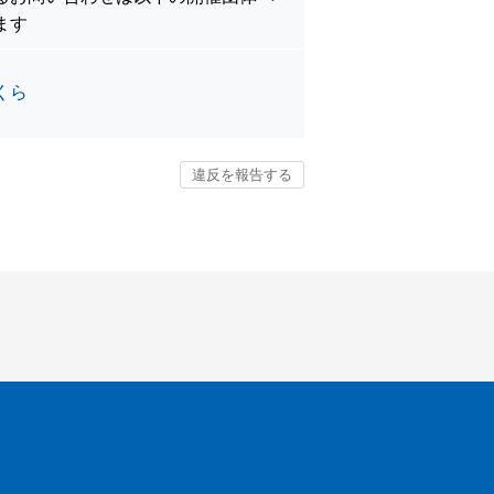
ます
くら