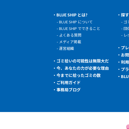
BLUE SHIP とは?
探
BLUE SHIP について
ゴ
BLUE SHIP でできること
団
よくある質問
レ
メディア掲載
プ
運営組織
お
ゴミ拾いの可能性は無限大だ
利
今、あなたの力が必要な理由
プ
今までに拾ったゴミの数
BL
ご利用ガイド
事務局ブログ