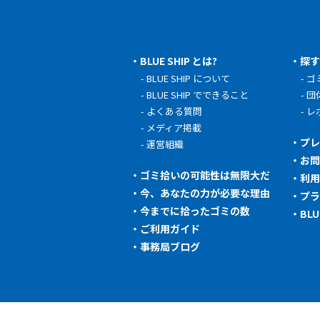
BLUE SHIP とは?
探
BLUE SHIP について
ゴ
BLUE SHIP でできること
団
よくある質問
レ
メディア掲載
プ
運営組織
お
ゴミ拾いの可能性は無限大だ
利
今、あなたの力が必要な理由
プ
今までに拾ったゴミの数
BL
ご利用ガイド
事務局ブログ