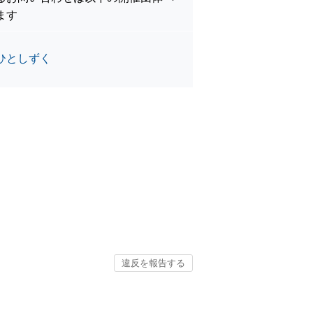
ます
ひとしずく