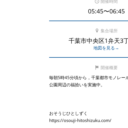
開催時間
05:45〜06:45
集合場所
千葉市中央区1弁天3丁
地図を見る→
開催概要
毎朝5時45分頃から，千葉都市モノレー
公園周辺の福拾いを実施中。
おそうじひとしずく
https://osouji-hitoshizuku.com/