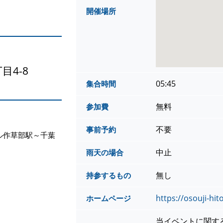
開催場所
目4-8
05:45
集合時間
無料
参加費
不要
事前予約
ル作草部駅～千葉
中止
雨天の場合
無し
持参するもの
https://osouji-hi
ホームページ
当イベントに関す