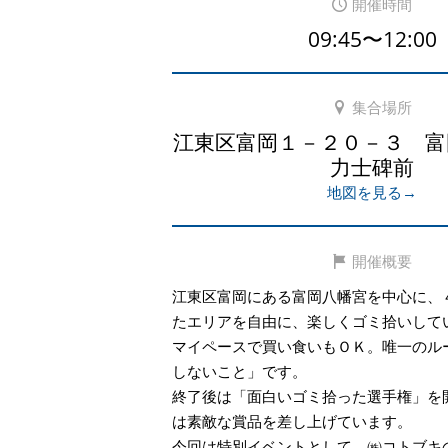
開催時間
09:45〜12:00
集合場所
江東区富岡１－２０－３ 富
力士碑前
地図を見る→
開催概要
江東区富岡にある富岡八幡宮を中心に、
たエリアを自由に、楽しくゴミ拾いして
マイペースで買い食いもＯＫ。唯一のル
しないこと」です。
終了後は「面白いゴミ拾った選手権」を
は素敵な賞品を差し上げています。
今回は特別イベントとして、㈱コトブキ