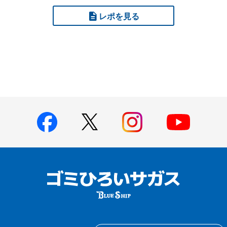
レポを見る
す