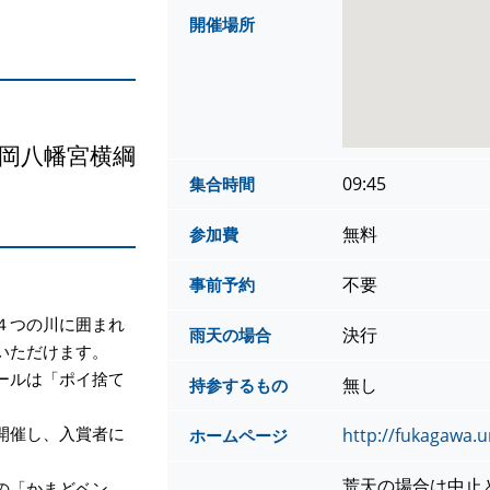
開催場所
岡八幡宮横綱
09:45
集合時間
無料
参加費
不要
事前予約
４つの川に囲まれ
決行
雨天の場合
いただけます。
ールは「ポイ捨て
無し
持参するもの
開催し、入賞者に
http://fukagawa.
ホームページ
荒天の場合は中止
の「かまどベン