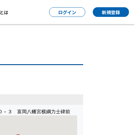
P とは
ログイン
新規登録
０－３ 富岡八幡宮横綱力士碑前