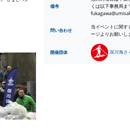
くは以下事務局ま
備考
。
fukagawa@umisa
当イベントに関す
問い合わせ
ージよりお願いし
深川海さ
開催団体