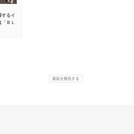
掃するイ
は「ＢＬ
。