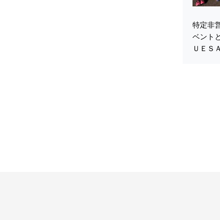
特定非
ベント
ＵＥＳ