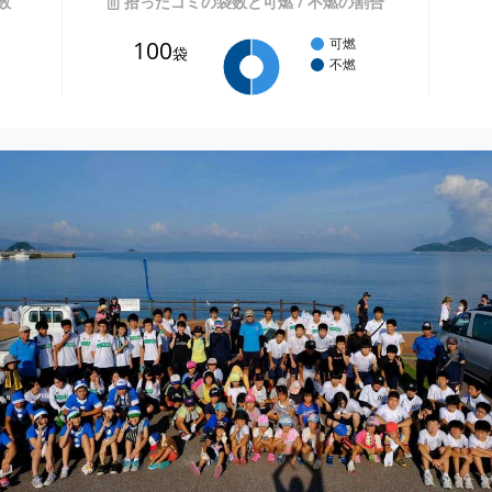
数
拾ったゴミの袋数と可燃 / 不燃の割合
100
可燃
袋
不燃