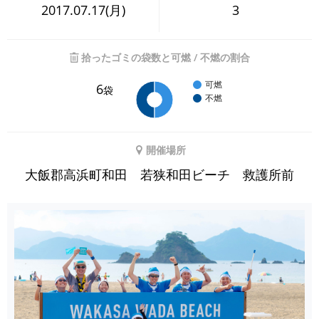
2017.07.17(月)
3
拾ったゴミの袋数と可燃 / 不燃の割合
可燃
6
袋
不燃
開催場所
大飯郡高浜町和田 若狭和田ビーチ 救護所前