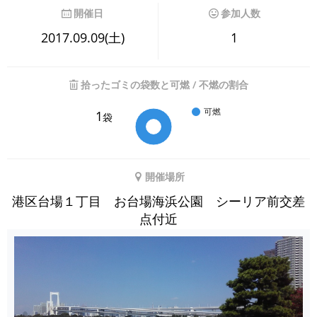
開催日
参加人数
2017.09.09(土)
1
拾ったゴミの袋数と可燃 / 不燃の割合
可燃
1
袋
開催場所
港区台場１丁目 お台場海浜公園 シーリア前交差
点付近