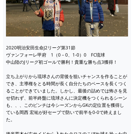
2020明治安田生命J2リーグ第31節
ヴァンフォーレ甲府 1（0－0、1-0）0 FC琉球
中山陸のJリーグ初ゴールで勝利！貴重な勝ち点3獲得！
立ち上がりから琉球さんの背後を狙いチャンスを作ることが
でき、主導権をとる時間が長く自分たちのペースを長くつく
ることができていました。しかし、最後の詰めでは怖さを見
せ切れず、前半終盤に琉球さんに決定機をつくられるシーン
も、、、このピンチは今シーズンからGKの定位置を獲得し
ている岡西 宏祐が好セーブで防いで前半を0-0で終えまし
た。
後半荒木が左サイドから入れたクロスのこぼれ球を拾った中