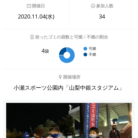
開催日
参加人数
2020.11.04(水)
34
拾ったゴミの袋数と可燃 / 不燃の割合
可燃
4
袋
不燃
開催場所
小瀬スポーツ公園内「山梨中銀スタジアム」