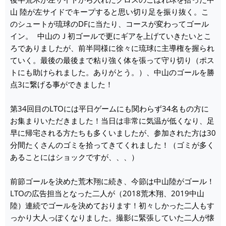
山 陸が左サイドでキープすると思い切り足を振り抜く。こ
のシュートが琉球のDFに当たり、コースが変わってゴール
イン。 中山のＪ初ゴールで更にギアを上げていきたいとこ
ろでありましたが、前半同様に徐々に琉球に主導権を握られ
ていく。最後の最後まで粘り強く体を張って守り切り（ポス
トにも助けられました。ありがとう。）、中山のゴールを勝
点3に繋げる事ができました！
第34回目のLTOには平日ゲームにも関わらず34名もの方に
お集まりいただきました！当日は非常に気温が低くなり、足
早に帰宅される方たちも多くいましたが、参加された方は30
分間たくさんのゴミを拾ってきてくれました！（ゴミが多く
あることにはショックですが、、、）
前節ゴールを決めた荒木翔に続き、今節は中山陸がゴール！
LTOの広告担当となった二人が（2018荒木翔、2019中山
陸）連続でゴールを決めております！初々しかった二人もす
っかり大人っぽくなりました。撮影に緊張していた二人が懐