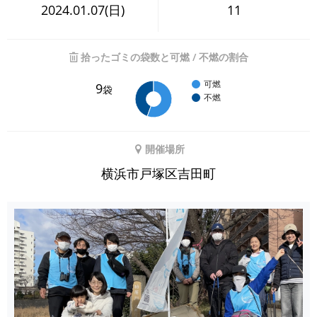
2024.01.07(日)
11
拾ったゴミの袋数と可燃 / 不燃の割合
可燃
9
袋
不燃
開催場所
横浜市戸塚区吉田町