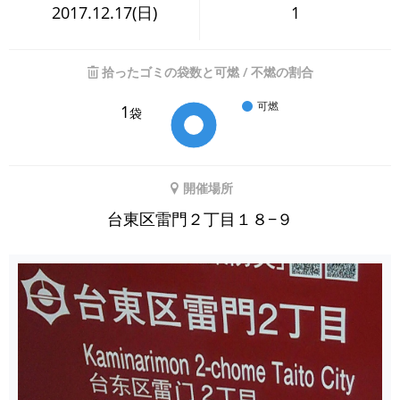
2017.12.17(日)
1
拾ったゴミの袋数と可燃 / 不燃の割合
可燃
1
袋
開催場所
台東区雷門２丁目１８−９