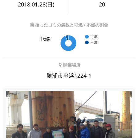
2018.01.28(日)
20
拾ったゴミの袋数と可燃 / 不燃の割合
可燃
16
袋
不燃
開催場所
勝浦市串浜1224-1