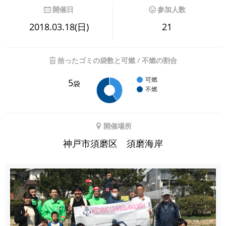
開催日
参加人数
2018.03.18(日)
21
拾ったゴミの袋数と可燃 / 不燃の割合
可燃
5
袋
不燃
開催場所
神戸市須磨区 須磨海岸