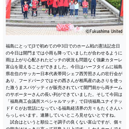
福島にとってJ3で初めての中3日でのホーム戦の憲法記念日
の今日は開門までは小雨も降っていましたが合わせるように
雨は上がり心配されたピッチの状況も問題なく強豪カターレ
富山を迎えることができました。今日はハーフタイムに福島
県在住のサッカー日本代表帯同シェフ西芳照さんの壮行会が
あり、フードパークではその西さんが相馬産のあさりを使っ
た激うまスパゲッティが販売されていて開門前から両チーム
のサポーターさんの長い列ができていました。そして今回は
「福島商工会議所スペシャルマッチ」で日頃福島ユナイテッ
ドＦＣがお世話になっている福島経済界の方々もたくさんい
らっしゃいます。連勝していいところ見せないとですね。
試合はというと順位こそ調子の良くない富山ですが、個々
の能力ははっきり言って福島より上です。しかもホームでも