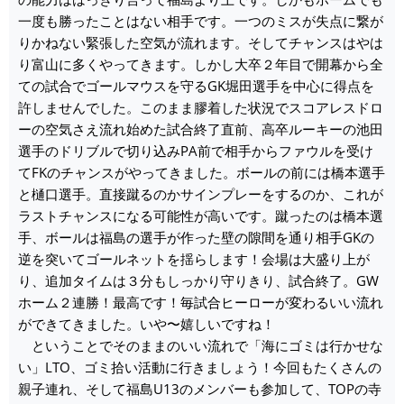
一度も勝ったことはない相手です。一つのミスが失点に繋が
りかねない緊張した空気が流れます。そしてチャンスはやは
り富山に多くやってきます。しかし大卒２年目で開幕から全
ての試合でゴールマウスを守るGK堀田選手を中心に得点を
許しませんでした。このまま膠着した状況でスコアレスドロ
ーの空気さえ流れ始めた試合終了直前、高卒ルーキーの池田
選手のドリブルで切り込みPA前で相手からファウルを受け
てFKのチャンスがやってきました。ボールの前には橋本選手
と樋口選手。直接蹴るのかサインプレーをするのか、これが
ラストチャンスになる可能性が高いです。蹴ったのは橋本選
手、ボールは福島の選手が作った壁の隙間を通り相手GKの
逆を突いてゴールネットを揺らします！会場は大盛り上が
り、追加タイムは３分もしっかり守りきり、試合終了。GW
ホーム２連勝！最高です！毎試合ヒーローが変わるいい流れ
ができてきました。いや〜嬉しいですね！
ということでそのままのいい流れで「海にゴミは行かせな
い」LTO、ゴミ拾い活動に行きましょう！今回もたくさんの
親子連れ、そして福島U13のメンバーも参加して、TOPの寺