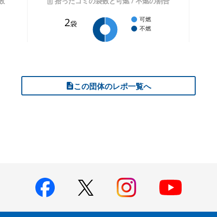
数
拾ったゴミの袋数と可燃 / 不燃の割合
2
可燃
袋
不燃
この団体のレポ一覧へ