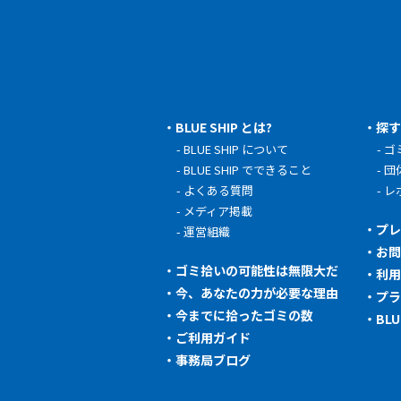
BLUE SHIP とは?
探
BLUE SHIP について
ゴ
BLUE SHIP でできること
団
よくある質問
レ
メディア掲載
プ
運営組織
お
ゴミ拾いの可能性は無限大だ
利
今、あなたの力が必要な理由
プ
今までに拾ったゴミの数
BL
ご利用ガイド
事務局ブログ