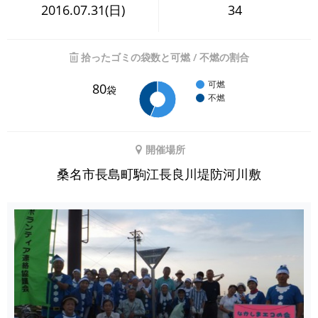
2016.07.31(日)
34
拾ったゴミの袋数と可燃 / 不燃の割合
可燃
80
袋
不燃
開催場所
桑名市長島町駒江長良川堤防河川敷