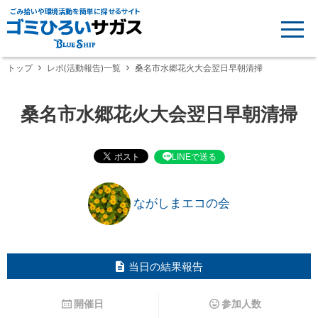
ごみ拾いや環境活動を簡単に探せるサイト
トップ
レポ(活動報告)一覧
桑名市水郷花火大会翌日早朝清掃
桑名市水郷花火大会翌日早朝清掃
LINEで送る
ながしまエコの会
当日の結果報告
開催日
参加人数