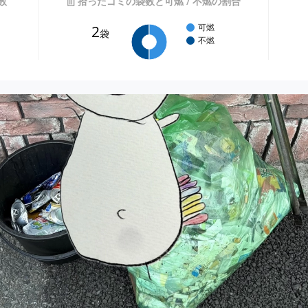
数
拾ったゴミの袋数と可燃 / 不燃の割合
2
可燃
袋
不燃