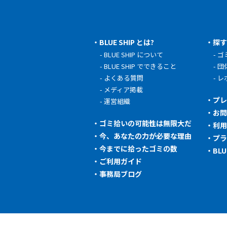
BLUE SHIP とは?
探
BLUE SHIP について
ゴ
BLUE SHIP でできること
団
よくある質問
レ
メディア掲載
プ
運営組織
お
ゴミ拾いの可能性は無限大だ
利
今、あなたの力が必要な理由
プ
今までに拾ったゴミの数
BL
ご利用ガイド
事務局ブログ