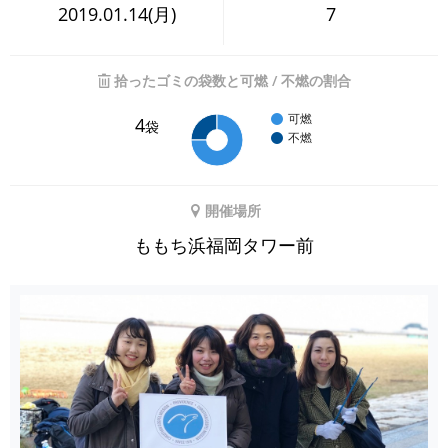
2019.01.14(月)
7
拾ったゴミの袋数と可燃 / 不燃の割合
可燃
4
袋
不燃
開催場所
ももち浜福岡タワー前