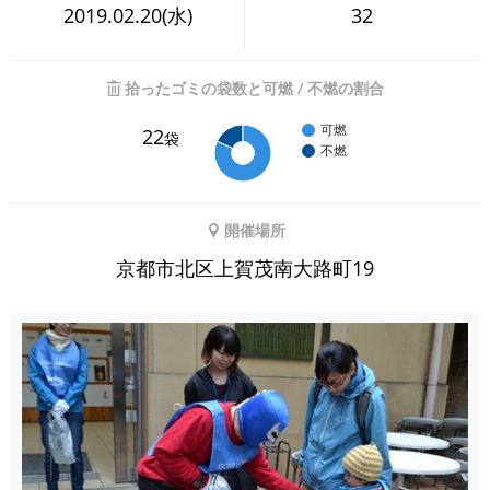
2019.02.20(水)
32
拾ったゴミの袋数と可燃 / 不燃の割合
可燃
22
袋
不燃
開催場所
京都市北区上賀茂南大路町19