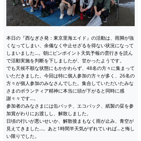
本日の『西なぎさ発：東京里海エイド』の活動は、雨脚が強
くなってしまい、余儀なく中止せざるを得ない状況になって
しまいました…。朝にピンポイント天気予報の雲行きを読ん
で活動実施を判断を下しましたが、甘かったようです。
でも天候不順な状態にもかかわらず、48名の方々に集まって
いただきました。今回は特に個人参加の方々が多く、26名の
方々が個人参加のみなさんでした。集合していただいたみな
さまのボランティア精神に本当に頭が下がると同時に感
謝々々です…。
参加者のみなさまには缶バッチ、エコバック、紙製の栞を参
加賞がわりにお渡しし、解散しました。
日頃の行いが悪いせいか、解散後まもなく雨が止み、青空が
見えてきました…。あと1時間半天気がずれていれば…と悔し
い限りでした。