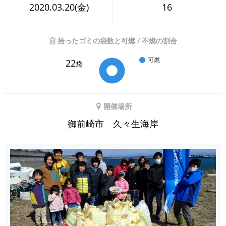
2020.03.20(金)
16
拾ったゴミの袋数と可燃 / 不燃の割合
可燃
22
袋
開催場所
御前崎市 久々生海岸