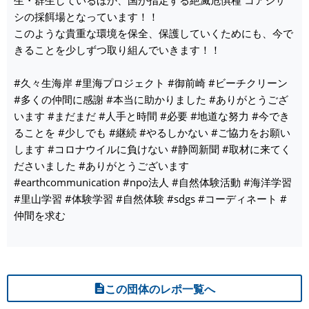
シの採餌場となっています！！
このような貴重な環境を保全、保護していくためにも、今で
きることを少しずつ取り組んでいきます！！
#久々生海岸 #里海プロジェクト #御前崎 #ビーチクリーン
#多くの仲間に感謝 #本当に助かりました #ありがとうござ
います #まだまだ #人手と時間 #必要 #地道な努力 #今でき
ることを #少しでも #継続 #やるしかない #ご協力をお願い
します #コロナウイルに負けない #静岡新聞 #取材に来てく
ださいました #ありがとうございます
#earthcommunication #npo法人 #自然体験活動 #海洋学習
#里山学習 #体験学習 #自然体験 #sdgs #コーディネート #
仲間を求む
この団体のレポ一覧へ