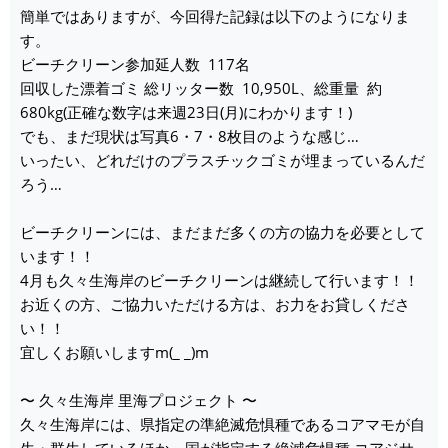
簡単ではありますが、今回得た記録は以下のようになりま
す。
ビーチクリーン参加延人数 117名
回収した漂着ゴミ 総リッター数 10,950L、総重量 約
680kg(正確な数字は来週23日(月)にわかります！)
でも、まだ現状は写真6・7・8枚目のような感じ…
いったい、どれだけのプラスチックゴミが埋まっているんだ
ろう…
ビーチクリーンには、まだまだ多くの方の協力を必要として
います！！
4月も久々生海岸のビーチクリーンは継続して行います！！
お近くの方、ご協力いただける方は、お力をお貸しくださ
い！！
宜しくお願いしますm(_ _)m
〜 久々生海岸 里海プロジェクト 〜
久々生海岸には、県指定の準絶滅危惧種であるコアマモが自
生・群生しているほか、国が指定する絶滅危惧種 コアジサ