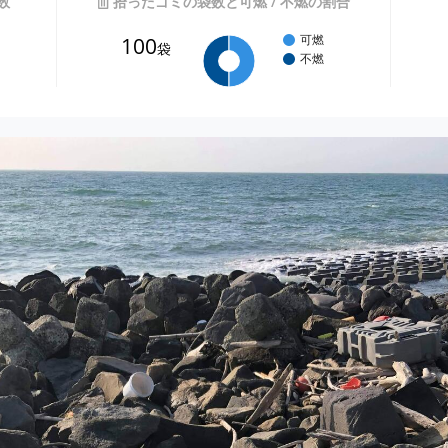
数
拾ったゴミの袋数と可燃 / 不燃の割合
100
可燃
袋
不燃