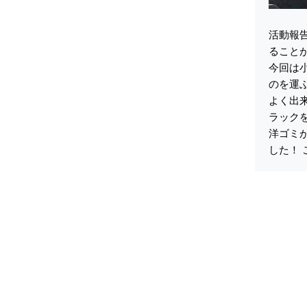
活動報告
ること
今回は小
のを運
よく出
ラック
洋ゴミが
した！