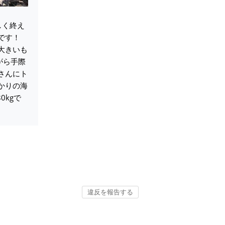
楽しく終え
です！
大きいも
がら手際
さんにト
かりの海
0kgで