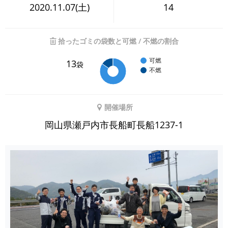
2020.11.07(土)
14
拾ったゴミの袋数と可燃 / 不燃の割合
可燃
13
袋
不燃
開催場所
岡山県瀬戸内市長船町長船1237-1