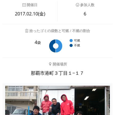
開催日
参加人数
2017.02.10(金)
6
拾ったゴミの袋数と可燃 / 不燃の割合
可燃
4
袋
不燃
開催場所
那覇市港町３丁目１−１７