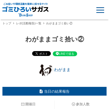
ごみ拾いや環境活動を簡単に探せるサイト
トップ
レポ(活動報告)一覧
わがままゴミ拾い②
わがままゴミ拾い②
LINEで送る
わがまま
当日の結果報告
開催日
参加人数