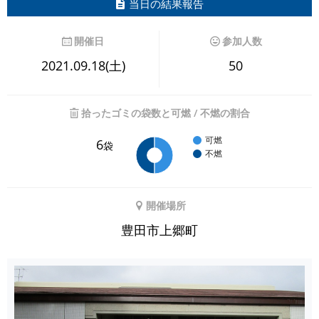
当日の結果報告
開催日
参加人数
2021.09.18(土)
50
拾ったゴミの袋数と可燃 / 不燃の割合
可燃
6
袋
不燃
開催場所
豊田市上郷町