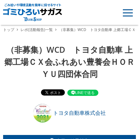
ごみ拾いや環境活動を簡単に探せるサイト
トップ
レポ(活動報告)一覧
（非募集）WCD トヨタ自動車 上郷工場ＣＸ
（非募集）WCD トヨタ自動車 上
郷工場ＣＸ会ふれあい豊養会ＨＯＲ
ＹＵ四団体合同
LINEで送る
トヨタ自動車株式会社