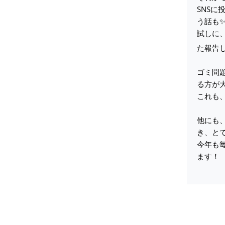
SNS
う話も
試しに
た報告
ゴミ問
る方が
これも
他にも
き、と
今年も
ます！