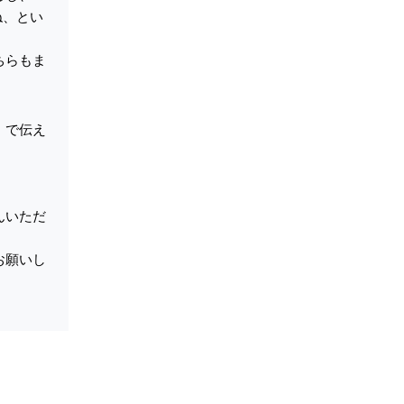
ね、とい
ちらもま
」で伝え
んいただ
お願いし