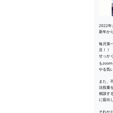
2022
新年か
毎月第
旦！！
せっか
もzoo
やる気
また、
法投棄
相談す
に提出
それか