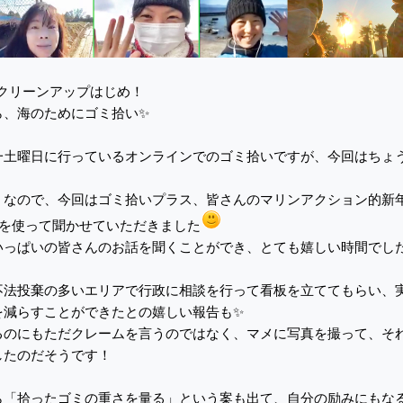
年クリーンアップはじめ！
ら、海のためにゴミ拾い✨
一土曜日に行っているオンラインでのゴミ拾いですが、今回はちょ
くなので、今回はゴミ拾いプラス、皆さんのマリンアクション的新
mを使って聞かせていただきました
いっぱいの皆さんのお話を聞くことができ、とても嬉しい時間でし
不法投棄の多いエリアで行政に相談を行って看板を立ててもらい、
を減らすことができたとの嬉しい報告も✨
るのにもただクレームを言うのではなく、マメに写真を撮って、そ
したのだそうです！
ら「拾ったゴミの重さを量る」という案も出て、自分の励みにもな