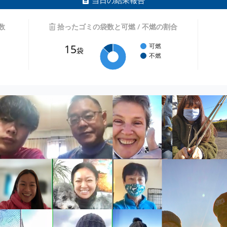
当日の結果報告
数
拾ったゴミの袋数と可燃 / 不燃の割合
15
可燃
袋
不燃