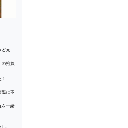
うど元
年の抱負
た！
実際に不
れを一緒
るし、