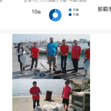
数
拾ったゴミの袋数と可燃 / 不燃の割合
那覇
10
可燃
袋
不燃