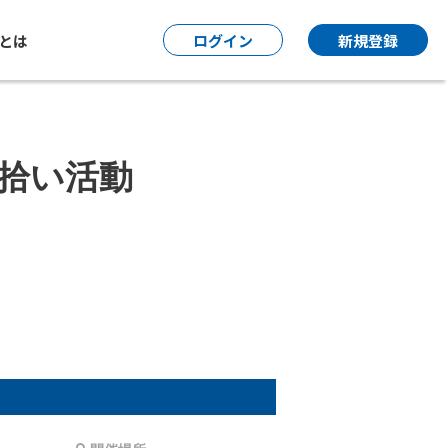
P とは
ログイン
新規登録
ミ拾い活動