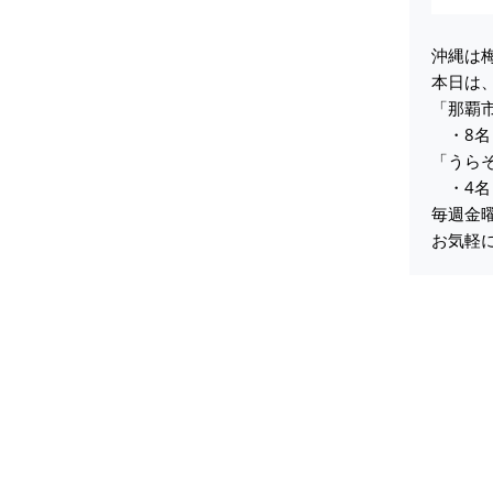
沖縄は
本日は
「那覇
・8名
「うら
・4名
毎週金
お気軽