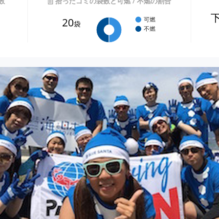
数
拾ったゴミの袋数と可燃 / 不燃の割合
20
可燃
袋
不燃