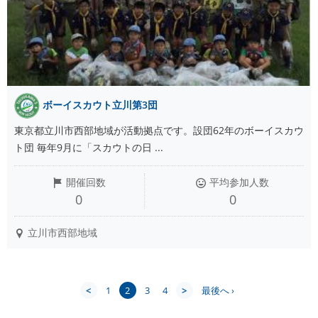
ボーイスカウト立川第3団
東京都立川市西部地域が活動拠点です。設団62年のボーイスカウ
ト団 毎年9月に「スカウトの日 ...
開催回数
平均参加人数
0
0
立川市西部地域
<
1
2
3
4
>
最後へ ›